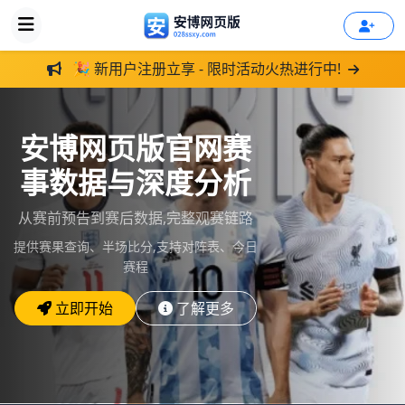
🎉 新用户注册立享 - 限时活动火热进行中!
安博网页版官网赛
事数据与深度分析
从赛前预告到赛后数据,完整观赛链路
提供赛果查询、半场比分,支持对阵表、今日
赛程
立即开始
了解更多