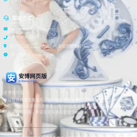
联络方式
nn-service@028ssxy.com
0771-8577-9911
南宁市江南区白沙大道35号南国花园商城16层
周一至周五 09:00 - 18:00
安博网页版
本站整合赛事直播信号、即时比分与专家专栏三大核心板块,支持 PC、
iOS、Android 多端同步阅读。用户可自定义关注球队与联赛,系统智能推
送相关赛程提醒、阵容变化与赛后复盘分析。