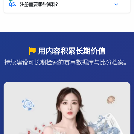
Q5.
注册需要哪些资料?
用内容积累长期价值
持续建设可长期检索的赛事数据库与比分档案。