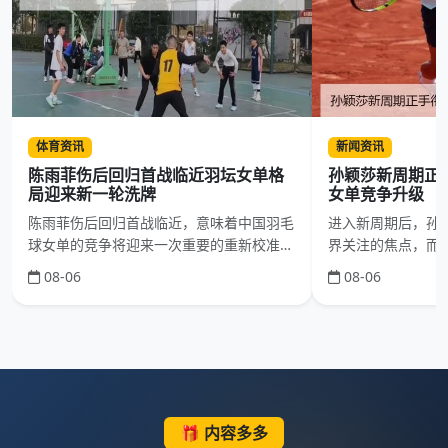
体育资讯
新闻资讯
陈雨菲伤后回归首战临近羽坛女单格
孙颖莎新周期正
局迎来新一轮洗牌
女单竞争升级
陈雨菲伤后回归首战临近，意味着中国羽毛
进入新周期后，孙
球女单的竞争将迎来一次重要的重新校准。
界关注的焦点，而
对于关注世界羽坛的人来说，这不仅是一名
继续拉开与对手差
08-06
08-06
顶尖选手的复出消息，更可能是女单格局变
女单的核心人物之
化的信号...
强度的进...
🎁 内容多多