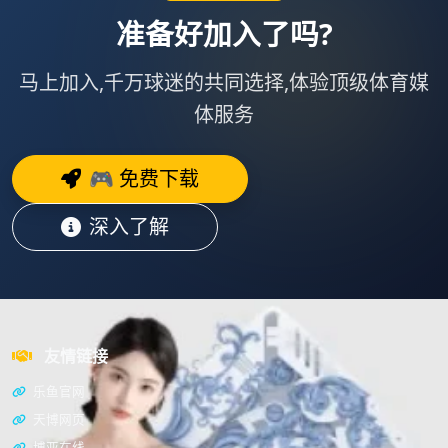
准备好加入了吗?
马上加入,千万球迷的共同选择,体验顶级体育媒
体服务
🎮 免费下载
深入了解
友情链接
乐鱼官网
天博网页
博亚在线