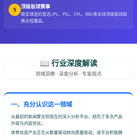
顶级板球赛事
5
南亚球迷的首选,IPL、PSL、CPL、BBL等全球顶级板球联
赛全程覆盖。
📖 行业深度解读
领域洞察 · 深度分析 · 专家观点
一、充分认识这一领域
从最初的新闻聚合到现在的深入分析平台，经历了多次产品
升级与内容优化。
体育信息产业正在从数量驱动转向质量驱动，该平台积极拥