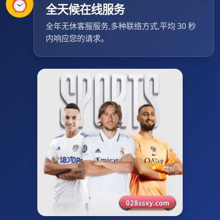
⏰
全天候在线服务
全年无休客服服务,多种联络方式,平均 30 秒
内响应您的请求。