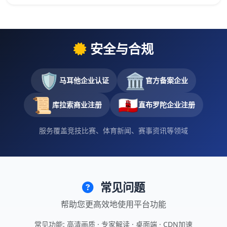
安全与合规
🛡
🏛
马耳他企业认证
官方备案企业
📜
🇬🇮
库拉索商业注册
直布罗陀企业注册
服务覆盖竞技比赛、体育新闻、赛事资讯等领域
常见问题
帮助您更高效地使用平台功能
常见功能: 高清画质 · 专家解读 · 桌面端 · CDN加速