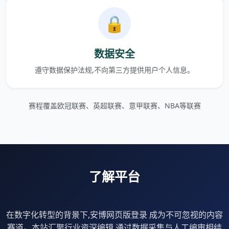
🔒
数据安全
遵守数据保护法规,不向第三方提供用户个人信息。
赛程覆盖欧冠联赛、英超联赛、意甲联赛、NBA等联赛
了解平台
在数字化转型的背景下,安博网页版登录 成为不可忽视的内容
赛道。本站汇聚行业资深编辑,通过数据采集与人工编审相结