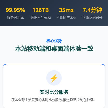
99.95%
126TB
35ms
7.4分钟
服务可用率
数据吞吐规模
平均响应延迟
平均访问时长
核心优势
本站移动端和桌面端体验一致
⚡
实时比分服务
覆盖全球主流联赛的实时比分服务,推送延迟控制在秒级。