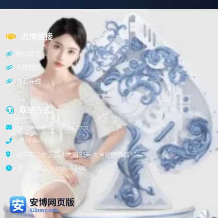
友情链接
欧亿官方
天博网页
博亚在线
联络方式
nn-service@028ssxy.com
0771-8577-9911
南宁市江南区白沙大道35号南国花园商城16层
周一至周五 09:00 - 18:00