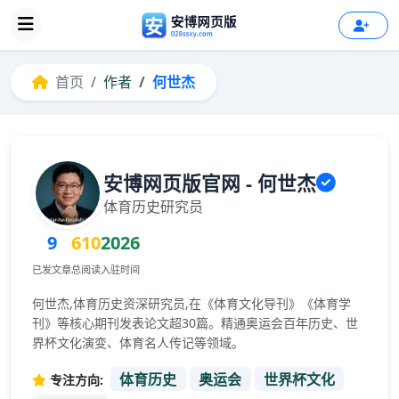
首页
作者
何世杰
安博网页版官网 - 何世杰
体育历史研究员
9
610
2026
已发文章
总阅读
入驻时间
何世杰,体育历史资深研究员,在《体育文化导刊》《体育学
刊》等核心期刊发表论文超30篇。精通奥运会百年历史、世
界杯文化演变、体育名人传记等领域。
体育历史
奥运会
世界杯文化
专注方向: