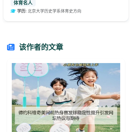
体育名人
学历:
北京大学历史学系体育史方向
该作者的文章