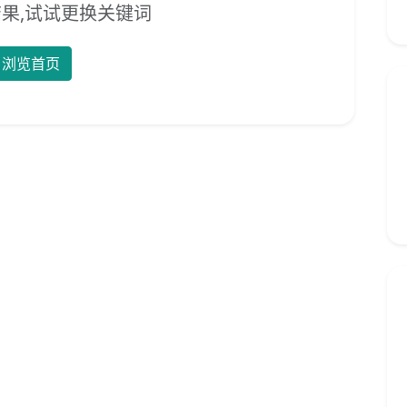
果,试试更换关键词
浏览首页